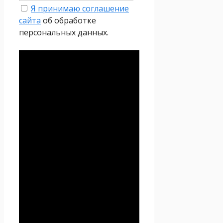
Я принимаю соглашение
сайта
об обработке
персональных данных.
Политика
конфиденциальности
Настоящая Политика
конфиденциальности
персональных данных (далее
– Политика
конфиденциальности)
действует в отношении всей
информации, которую
сайт
Проект Seoseed.ru
,
(далее – Seoseed.ru)
расположенный на доменном
имени
https://seoseed.ru
(а