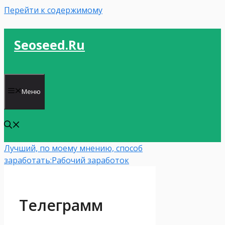
Перейти к содержимому
Seoseed.ru
Меню
Лучший, по моему мнению, способ
заработать:
Рабочий заработок
Телеграмм