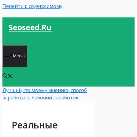
Перейти к содержимому
Seoseed.ru
Меню
Лучший, по моему мнению, способ
заработать:
Рабочий заработок
Реальные