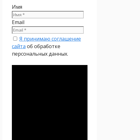
Имя
Email
Я принимаю соглашение
сайта
об обработке
персональных данных.
Политика
конфиденциальности
Настоящая Политика
конфиденциальности
персональных данных (далее
– Политика
конфиденциальности)
действует в отношении всей
информации, которую