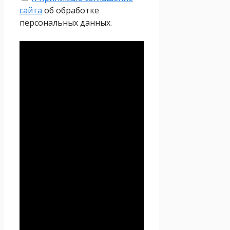
сайта
об обработке
персональных данных.
Политика
конфиденциальности
Настоящая Политика
конфиденциальности
персональных данных (далее
– Политика
конфиденциальности)
действует в отношении всей
информации, которую
сайт
Проект Seoseed.ru
,
(далее – Seoseed.ru)
расположенный на доменном
имени
https://seoseed.ru
(а
также его субдоменах), может