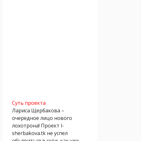
Суть проекта
Лариса Щербакова –
очередное лицо нового
лохотрона! Проект l-
sherbakova.tk не успел
объявиться в сети, как уже