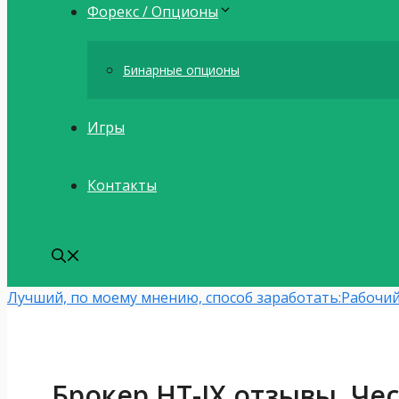
Форекс / Опционы
Бинарные опционы
Игры
Контакты
Лучший, по моему мнению, способ заработать:
Рабочий
Брокер HT-JX отзывы. Че