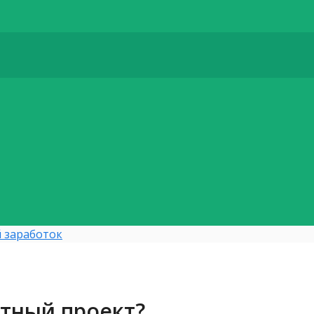
 заработок
стный проект?