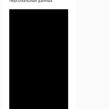
персональных данных.
Политика
конфиденциальности
Настоящая Политика
конфиденциальности
персональных данных (далее
– Политика
конфиденциальности)
действует в отношении всей
информации, которую
сайт
Проект Seoseed.ru
,
(далее – Seoseed.ru)
расположенный на доменном
имени
https://seoseed.ru
(а
также его субдоменах), может
получить о Пользователе во
время использования сайта