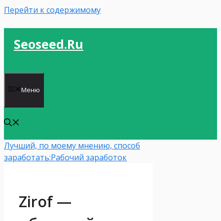
Перейти к содержимому
Seoseed.ru
Меню
Лучший, по моему мнению, способ
заработать:
Рабочий заработок
Zirof —