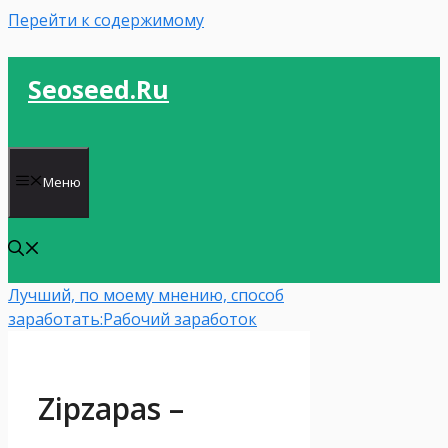
Перейти к содержимому
Seoseed.ru
Меню
Лучший, по моему мнению, способ
заработать:
Рабочий заработок
Zipzapas –