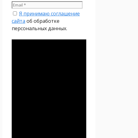
Я принимаю соглашение
сайта
об обработке
персональных данных.
Политика
конфиденциальности
Настоящая Политика
конфиденциальности
персональных данных (далее
– Политика
конфиденциальности)
действует в отношении всей
информации, которую
сайт
Проект Seoseed.ru
,
(далее – Seoseed.ru)
расположенный на доменном