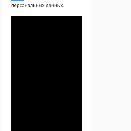
персональных данных.
Политика
конфиденциальности
Настоящая Политика
конфиденциальности
персональных данных (далее
– Политика
конфиденциальности)
действует в отношении всей
информации, которую
сайт
Проект Seoseed.ru
,
(далее – Seoseed.ru)
расположенный на доменном
имени
https://seoseed.ru
(а
также его субдоменах), может
получить о Пользователе во