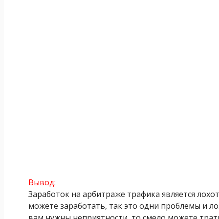
Вывод:
Заработок на арбитраже трафика является лохотро
можете заработать, так это одни проблемы и лож
вам нужны неприятности, то смело можете тратит