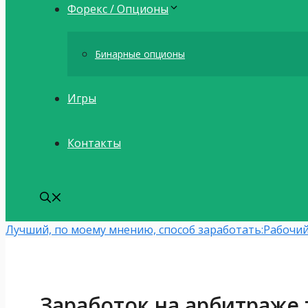
Форекс / Опционы
Бинарные опционы
Игры
Контакты
Лучший, по моему мнению, способ заработать:
Рабочий
Заработок на арбитраже 