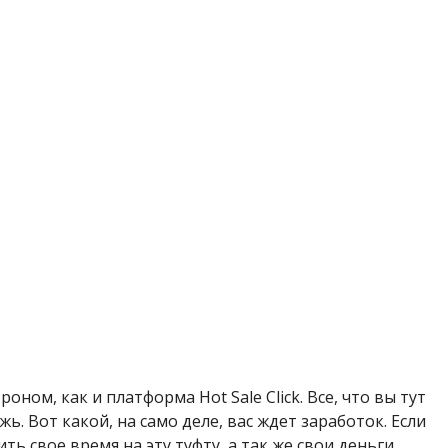
ном, как и платформа Hot Sale Click. Все, что вы тут
ь. Вот какой, на само деле, вас ждет заработок. Если
ь свое время на эту туфту, а так же свои деньги.