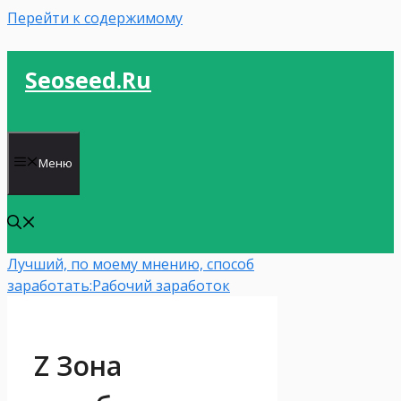
Перейти к содержимому
Seoseed.ru
Меню
Лучший, по моему мнению, способ
заработать:
Рабочий заработок
Z Зона