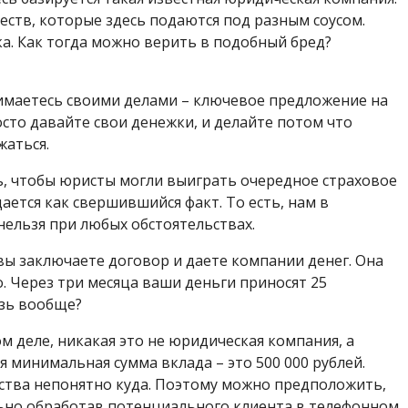
еств, которые здесь подаются под разным соусом.
чка. Как тогда можно верить в подобный бред?
нимаетесь своими делами – ключевое предложение на
осто давайте свои денежки, и делайте потом что
жаться.
ь, чтобы юристы могли выиграть очередное страховое
ется как свершившийся факт. То есть, нам в
нельзя при любых обстоятельствах.
вы заключаете договор и даете компании денег. Она
о. Через три месяца ваши деньги приносят 25
язь вообще?
ом деле, никакая это не юридическая компания, а
 минимальная сумма вклада – это 500 000 рублей.
ства непонятно куда. Поэтому можно предположить,
ельно обработав потенциального клиента в телефонном