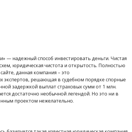
» — надежный способ инвестировать деньги. Чистая
х схем, юридическая чистота и открытость. Полностью
сайте, данная компания – это
х экспертов, решающая в судебном порядке спорные
нной задержкой выплат страховых сумм от 1 млн.
ается достаточно необычной легендой. Но это ни в
 данным проектом нежелательно.
есь базируется такая известная юридическая компания.