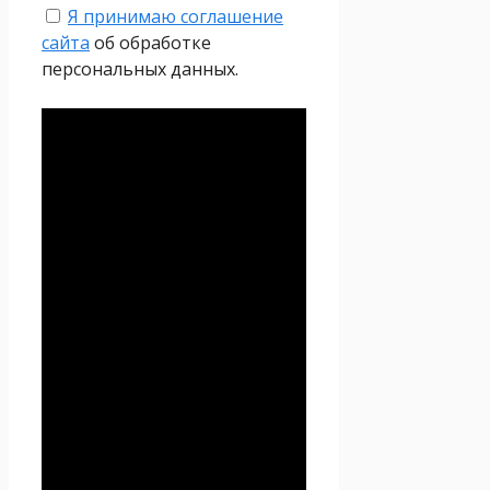
Я принимаю соглашение
сайта
об обработке
персональных данных.
Политика
конфиденциальности
Настоящая Политика
конфиденциальности
персональных данных (далее
– Политика
конфиденциальности)
действует в отношении всей
информации, которую
сайт
Проект Seoseed.ru
,
(далее – Seoseed.ru)
расположенный на доменном
имени
https://seoseed.ru
(а