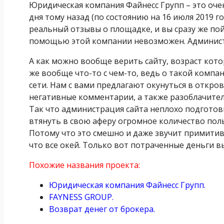
Юридическая компания Файнесс Групп – это оче
дня тому назад (по состоянию на 16 июля 2019 
реальный отзывы о площадке, и вы сразу же пойм
помощью этой компании невозможен. Админист
А как можно вообще верить сайту, возраст кот
же вообще что-то с чем-то, ведь о такой комп
сети.
Нам с вами предлагают окунуться в откро
негативные комментарии, а также разоблачител
Так что администрация сайта неплохо подготов
втянуть в свою аферу огромное количество поль
Потому что это смешно и даже звучит примитивн
что все окей. Только вот потраченные деньги в
Похожие названия проекта:
Юридическая компания Файнесс Групп.
FAYNESS GROUP.
Возврат денег от брокера.