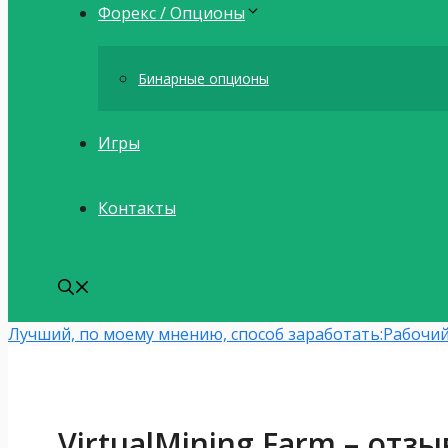
Форекс / Опционы
Бинарные опционы
Игры
Контакты
Лучший, по моему мнению, способ заработать:
Рабочий
VirtualMining.Farm – отз