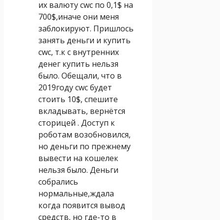
их валюту cwc по 0,1$ на
700$,иначе они меня
заблокируют. Пришлось
занять деньги и купить
cwc, т.к с внутренних
денег купить нельзя
было. Обещали, что в
2019году cwc будет
стоить 10$, спешите
вкладывать, вернётся
сторицей . Доступ к
роботам возобновился,
но деньги по прежнему
вывести на кошелек
нельзя было. Деньги
собрались
нормальные,ждала
когда появится вывод
средств, но где-то в