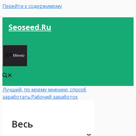
Перейти к содержимому
Seoseed.ru
Меню
Лучший, по моему мнению, способ
заработать:
Рабочий заработок
Весь