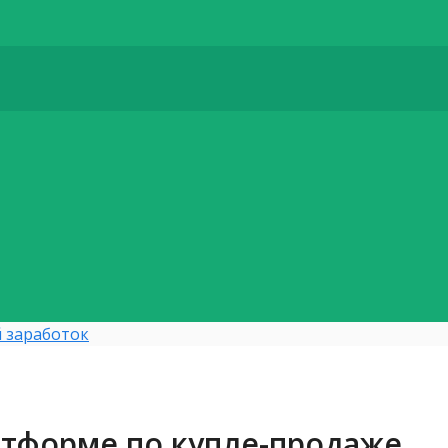
 заработок
латформе по купле-продаже