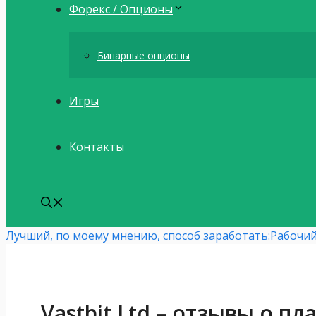
Форекс / Опционы
Бинарные опционы
Игры
Контакты
Лучший, по моему мнению, способ заработать:
Рабочий
Vastbit.Ltd – отзывы о п