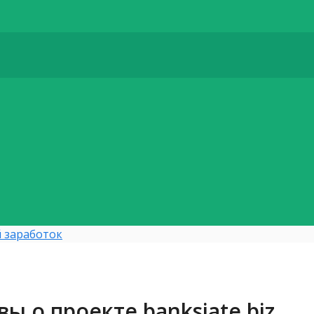
 заработок
ы о проекте banksiate.biz