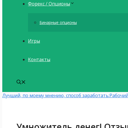
Форекс / Опционы
Бинарные опционы
Игры
Контакты
Лучший, по моему мнению, способ заработать:
Рабочий
Умножитель денег! Отзыв