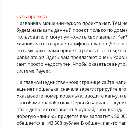
Суть проекта
Названия у мошеннического проекта нет. Тем не м
будем называть данный проект только по домену
пользователи могут умножить свои деньги. Как?
«линии» что-то вроде тарифных планов. Дело в т
потому нам с вами придётся работать с тем, что
banksiate.biz. Здесь вам предлагают очень хор
сайт просто недоступен. Чтобы оказаться внутр
системе Payeer.
На главной (единственной) странице сайта написа
еще нет кошелька, сначала зарегистрируйте его
Указываете номер кошелька, вводите капчу, и в
способами «заработка». Первый вариант – купит
план: депозит составляет 5 рублей, срок вклада 
дорогую «линию» придётся вам заплатить 50 000
обещается в 143 508 рублей. В общем, как-то так