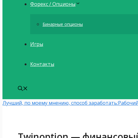
Форекс / Опционы
Бинарные опционы
Игры
Контакты
Лучший, по моему мнению, способ заработать:
Рабочий
Twinoption — финансовый