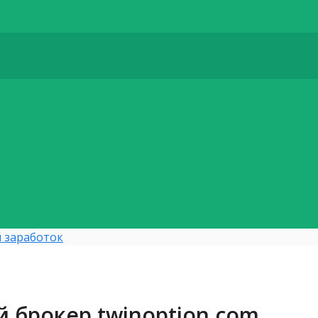
 заработок
 брокер twinoption.com,