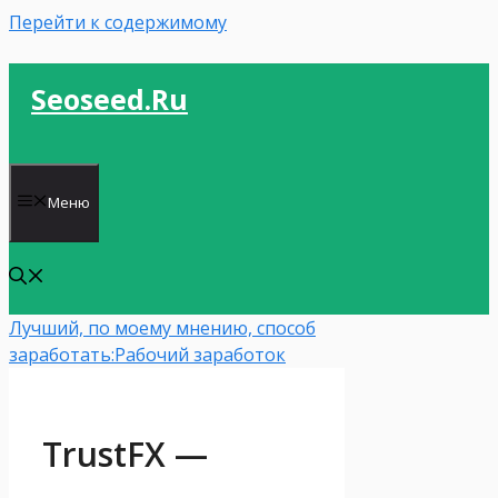
Перейти к содержимому
Seoseed.ru
Меню
Лучший, по моему мнению, способ
заработать:
Рабочий заработок
TrustFX —