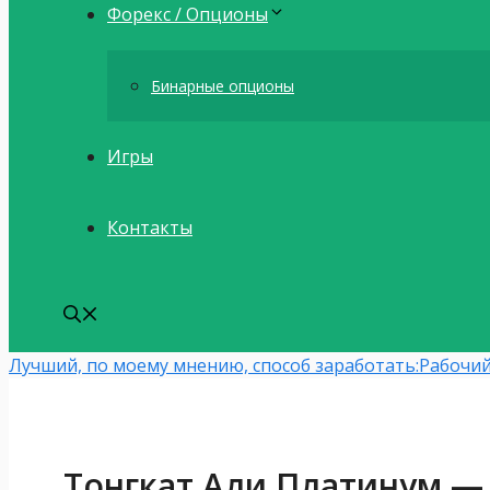
Форекс / Опционы
Бинарные опционы
Игры
Контакты
Лучший, по моему мнению, способ заработать:
Рабочий
Тонгкат Али Платинум — 