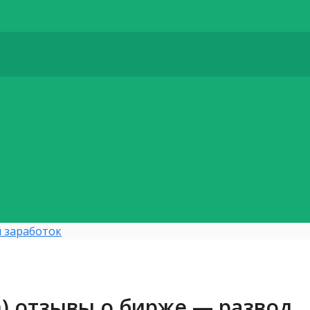
 заработок
m) отзывы о бирже — развод