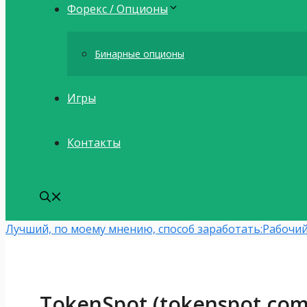
Форекс / Опционы
Бинарные опционы
Игры
Контакты
Лучший, по моему мнению, способ заработать:
Рабочий
TokenSpot (tokenspot.co