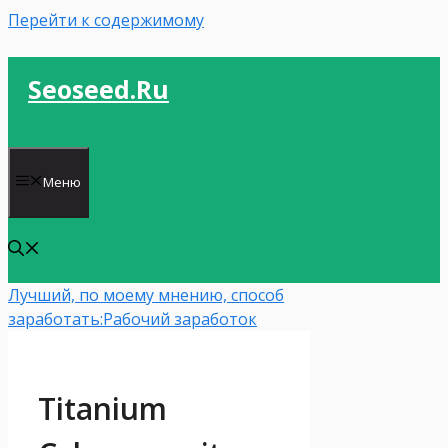
Перейти к содержимому
Seoseed.ru
Меню
Лучший, по моему мнению, способ
заработать:
Рабочий заработок
Titanium