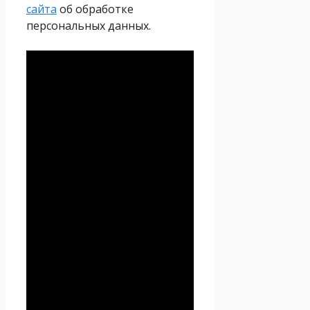
сайта
об обработке
персональных данных.
Политика
конфиденциальности
Настоящая Политика
конфиденциальности
персональных данных (далее
– Политика
конфиденциальности)
действует в отношении всей
информации, которую
сайт
Проект Seoseed.ru
,
(далее – Seoseed.ru)
расположенный на доменном
имени
https://seoseed.ru
(а
также его субдоменах), может