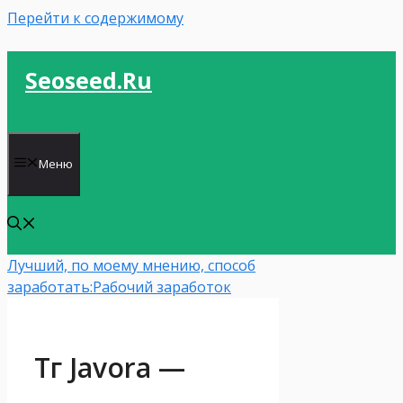
Перейти к содержимому
Seoseed.ru
Меню
Лучший, по моему мнению, способ
заработать:
Рабочий заработок
Тг Javora —