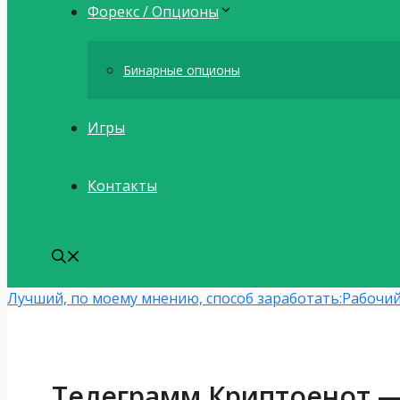
Форекс / Опционы
Бинарные опционы
Игры
Контакты
Лучший, по моему мнению, способ заработать:
Рабочий
Телеграмм Криптоенот —