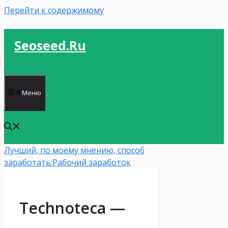
Перейти к содержимому
Seoseed.ru
Меню
Лучший, по моему мнению, способ
заработать:
Рабочий заработок
Technoteca —