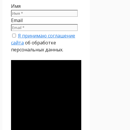
Имя
Email
Я принимаю соглашение
сайта
об обработке
персональных данных.
Политика
конфиденциальности
Настоящая Политика
конфиденциальности
персональных данных (далее
– Политика
конфиденциальности)
действует в отношении всей
информации, которую