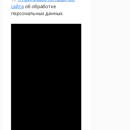
сайта
об обработке
персональных данных.
Политика
конфиденциальности
Настоящая Политика
конфиденциальности
персональных данных (далее
– Политика
конфиденциальности)
действует в отношении всей
информации, которую
сайт
Проект Seoseed.ru
,
(далее – Seoseed.ru)
расположенный на доменном
имени
https://seoseed.ru
(а
также его субдоменах), может