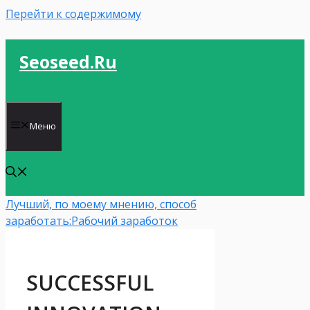
Перейти к содержимому
Seoseed.ru
Меню
Лучший, по моему мнению, способ
заработать:
Рабочий заработок
SUCCESSFUL