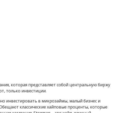
ания, которая представляет собой центральную биржу
ют, только инвестиции.
но инвестировать в микрозаймы, малый бизнес и
 Обещают классические хайповые проценты, которые
нная компания. Stoqman – это хайп, опасный