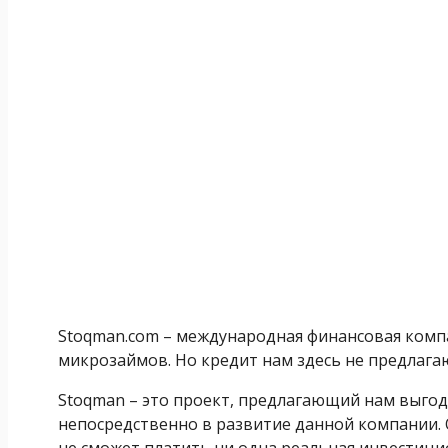
Stoqman.com – международная финансовая комп
микрозаймов. Но кредит нам здесь не предлага
Stoqman – это проект, предлагающий нам выгод
непосредственно в развитие данной компании.
не сможет платить ни одна реальная инвестицио