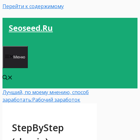
Перейти к содержимому
Seoseed.ru
Меню
Лучший, по моему мнению, способ
заработать:
Рабочий заработок
StepByStep