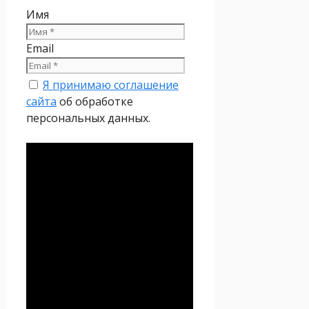
Имя
Email
Я принимаю соглашение
сайта
об обработке
персональных данных.
Политика
конфиденциальности
Настоящая Политика
конфиденциальности
персональных данных (далее
– Политика
конфиденциальности)
действует в отношении всей
информации, которую