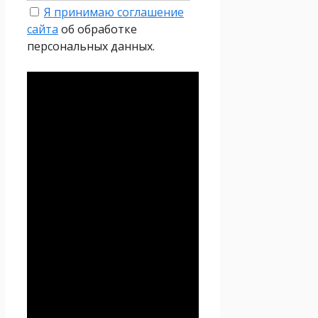
Я принимаю соглашение
сайта
об обработке
персональных данных.
Политика
конфиденциальности
Настоящая Политика
конфиденциальности
персональных данных (далее
– Политика
конфиденциальности)
действует в отношении всей
информации, которую
сайт
Проект Seoseed.ru
,
(далее – Seoseed.ru)
расположенный на доменном
имени
https://seoseed.ru
(а