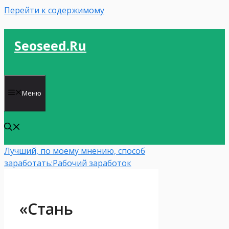
Перейти к содержимому
Seoseed.ru
Меню
Лучший, по моему мнению, способ
заработать:
Рабочий заработок
«Стань