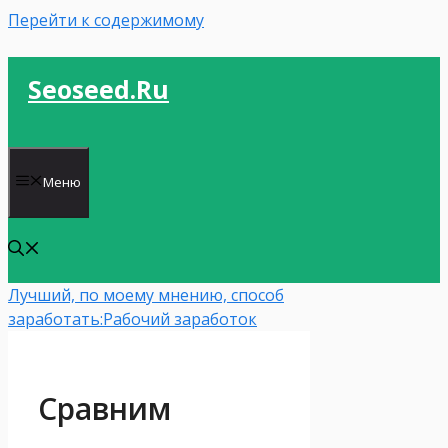
Перейти к содержимому
Seoseed.ru
Меню
Лучший, по моему мнению, способ
заработать:
Рабочий заработок
Сравним