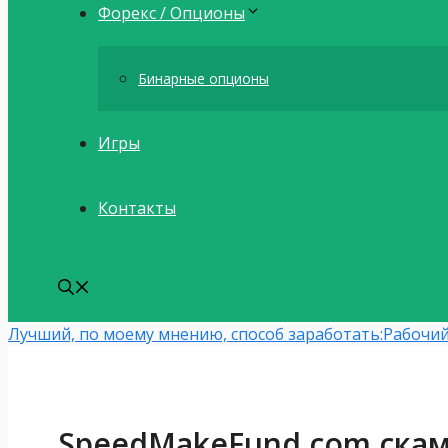
Форекс / Опционы
Бинарные опционы
Игры
Контакты
Лучший, по моему мнению, способ заработать:
Рабочий
SpeedMakeFund.com скам