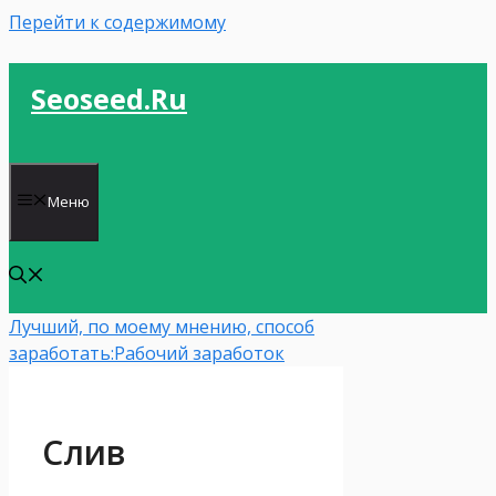
Перейти к содержимому
Seoseed.ru
Меню
Лучший, по моему мнению, способ
заработать:
Рабочий заработок
Слив