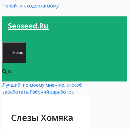
Перейти к содержимому
Seoseed.ru
Меню
Лучший, по моему мнению, способ
заработать:
Рабочий заработок
Слезы Хомяка