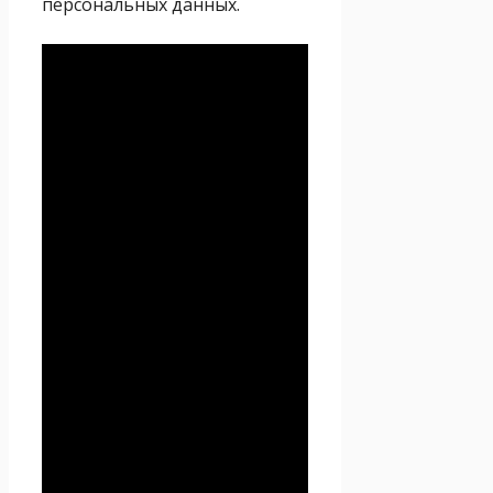
персональных данных.
Политика
конфиденциальности
Настоящая Политика
конфиденциальности
персональных данных (далее
– Политика
конфиденциальности)
действует в отношении всей
информации, которую
сайт
Проект Seoseed.ru
,
(далее – Seoseed.ru)
расположенный на доменном
имени
https://seoseed.ru
(а
также его субдоменах), может
получить о Пользователе во
время использования сайта