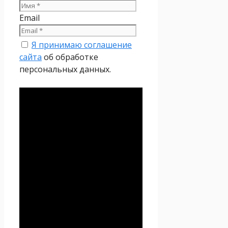
Email
Я принимаю соглашение
сайта
об обработке
персональных данных.
Политика
конфиденциальности
Настоящая Политика
конфиденциальности
персональных данных (далее
– Политика
конфиденциальности)
действует в отношении всей
информации, которую
сайт
Проект Seoseed.ru
,