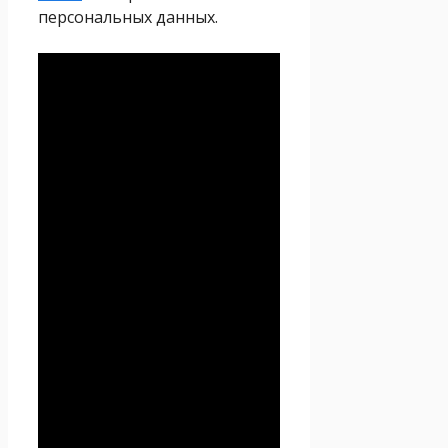
персональных данных.
Политика
конфиденциальности
Настоящая Политика
конфиденциальности
персональных данных (далее
– Политика
конфиденциальности)
действует в отношении всей
информации, которую
сайт
Проект Seoseed.ru
,
(далее – Seoseed.ru)
расположенный на доменном
имени
https://seoseed.ru
(а
также его субдоменах), может
получить о Пользователе во