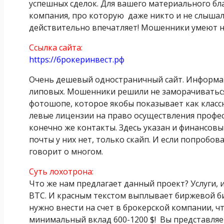
успешных сделок. Для вашего материального бла
компания, про которую даже никто и не слышал. 
действительно впечатляет! Мошенники умеют н
Ссылка сайта:
https://брокеринвест.рф
Очень дешевый одностраничный сайт. Информац
липовых. Мошенники решили не заморачиваться 
фотошопе, которое якобы показывает как классн
левые лицензии на право осуществления профес
конечно же контакты. Здесь указан и финансов
почты у них нет, только скайп. И если попробова
говорит о многом.
Суть лохотрона:
Что же нам предлагает данный проект? Услуги, 
ВТС. И красным текстом выплывает биржевой б
нужно внести на счет в брокерской компании, ч
минимальный вклад 600-1200 $! Вы представляет