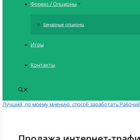
Форекс / Опционы
Бинарные опционы
Игры
Контакты
Лучший, по моему мнению, способ заработать:
Рабочий
Продажа интернет-трафи