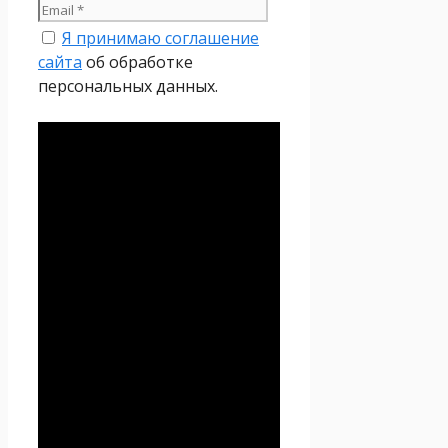
Я принимаю соглашение
сайта
об обработке
персональных данных.
Политика
конфиденциальности
Настоящая Политика
конфиденциальности
персональных данных (далее
– Политика
конфиденциальности)
действует в отношении всей
информации, которую
сайт
Проект Seoseed.ru
,
(далее – Seoseed.ru)
расположенный на доменном