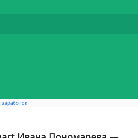
 заработок
art Ивана Пономарева —