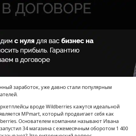
ный заработок, уже давно стали популярным
ателей.
ркетплейсы вроде Wildberries кажутся идеальной
является MPmart, который продвигает себя как
dberries. Основателем компании называют Ивана
запустил 34 магазина с ежемесячным оборотом 1 400
ассказывают? Это риторический вопрос.