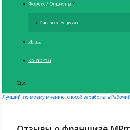
Форекс / Опционы
Бинарные опционы
Игры
Контакты
Лучший, по моему мнению, способ заработать:
Рабочий
Отзывы о франшизе MPm