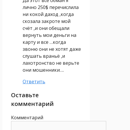
Да этот все обман я
лично 250$ перечислила
ни кокой даход ,когда
скозала закроте мой
счёт ,и они обещали
вернуть мои деньги на
карту и все …когда
звоню они не хотят даже
слушать враньё ,и
лахотронство не верьте
они мошенники….
Ответить
Оставьте
комментарий
Комментарий