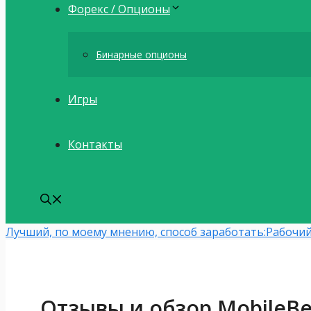
Форекс / Опционы
Бинарные опционы
Игры
Контакты
Лучший, по моему мнению, способ заработать:
Рабочий
Отзывы и обзор MobileBe