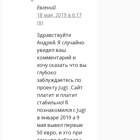
Евгений
18 мая, 2019 в 6:17
пп
Здравствуйте
Андрей. Я случайно
увидел ваш
комментарий и
хочу сказать что вы
глубоко
заблуждаетесь по
проекту Jugl…Cайт
платит и платит
стабильно! Я
познакомился с Jugl
в январе 2019 а 9
мая вывел первые
50 евро, и это при
том что работал с