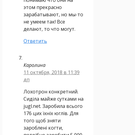
этом прекрасно
зарабатывают, но мы-то
не умеем так! Все
делают, то что могут.
Ответить
Каролина
11 октября, 2018 в 11:39
дп
Лохотрон конкретний.
Сиділа майже сутками на
jugl.net. Заробила всього
176 цих їхніх юглів. Для
того щоб зняти
зароблені когти,
потрібно заробити 5 000