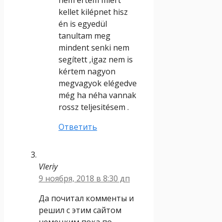
kellet kilépnet hisz
én is egyedül
tanultam meg
mindent senki nem
segített ,igaz nem is
kértem nagyon
megvagyok elégedve
még ha néha vannak
rossz teljesitésem .
Ответить
Vleriy
9 ноября, 2018 в 8:30 дп
Да почитал комменты и
решил с этим сайтом
немецким пока по