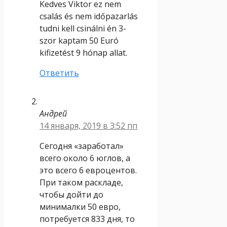
Kedves Viktor ez nem
csalás és nem időpazarlás
tudni kell csinálni én 3-
szor kaptam 50 Euró
kifizetést 9 hónap allat.
Ответить
Андрей
14 января, 2019 в 3:52 пп
Сегодня «заработал»
всего около 6 юглов, а
это всего 6 евроцентов.
При таком раскладе,
чтобы дойти до
минималки 50 евро,
потребуется 833 дня, то