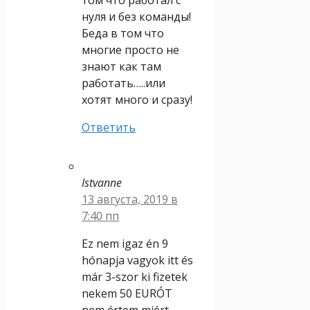
нуля и без команды!
Беда в том что
многие просто не
знают как там
работать…..или
хотят много и сразу!
Ответить
Istvanne
13 августа, 2019 в
7:40 пп
Ez nem igaz én 9
hónapja vagyok itt és
már 3-szor ki fizetek
nekem 50 EURÓT
nem értem miért