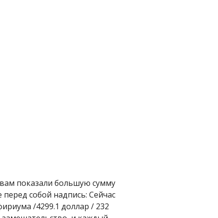
 вам показали большую сумму
е перед собой надпись: Сейчас
ириума /4299.1 доллар / 232
в замешательство, и каждый