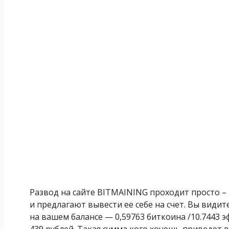
Развод на сайте BITMAINING проходит просто –
и предлагают вывести ее себе на счет. Вы видит
на вашем балансе — 0,59763 биткоина /10.7443 эф
439 рублей. Такая сумма кого хочешь приведет 