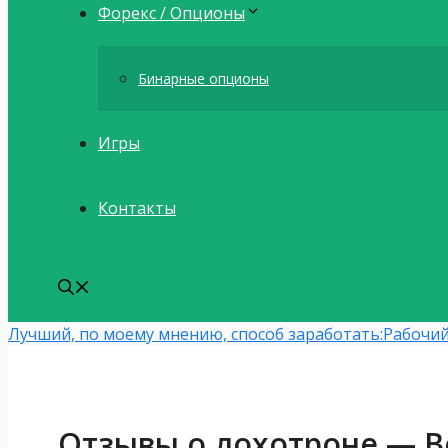
Форекс / Опционы
Бинарные опционы
Игры
Контакты
Лучший, по моему мнению, способ заработать:
Рабочий
Отзывы о лохотроне — В