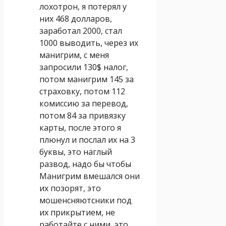
лохотрон, я потерял у
них 468 долларов,
заработал 2000, стал
1000 выводить, через их
манигрим, с меня
запросили 130$ налог,
потом манигрим 145 за
страховку, потом 112
комиссию за перевод,
потом 84 за привязку
карты, после этого я
плюнул и послал их на 3
буквы, это наглый
развод, надо бы чтобы
Манигрим вмешался они
их позорят, это
мошенсняютсники под
их прикрытием, не
работайте с ними, это