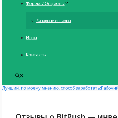
Форекс / Опционы
Бинарные опционы
Игры
Контакты
Лучший, по моему мнению, способ заработать:
Рабочий
Отзывы о BitRush — инв